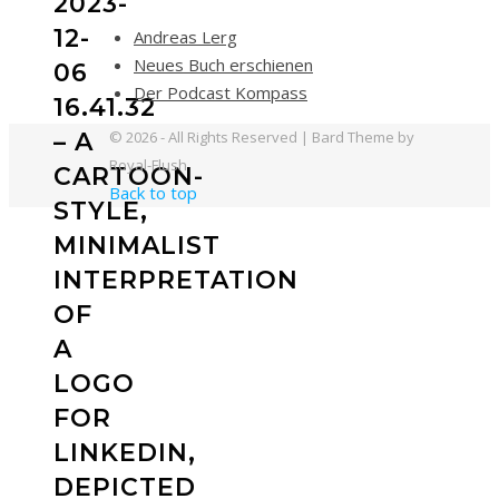
2023-
12-
Andreas Lerg
Neues Buch erschienen
06
Der Podcast Kompass
16.41.32
© 2026 - All Rights Reserved | Bard Theme by
– A
Royal-Flush
CARTOON-
Back to top
STYLE,
MINIMALIST
INTERPRETATION
OF
A
LOGO
FOR
LINKEDIN,
DEPICTED